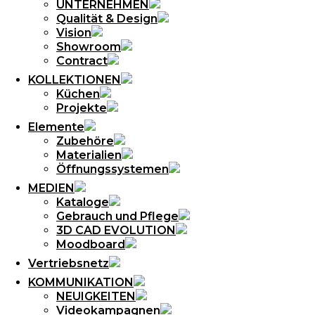
UNTERNEHMEN
Qualität & Design
Vision
Showroom
Contract
KOLLEKTIONEN
Küchen
Projekte
Elemente
Zubehöre
Materialien
Öffnungssystemen
MEDIEN
Kataloge
Gebrauch und Pflege
3D CAD EVOLUTION
Moodboard
Vertriebsnetz
KOMMUNIKATION
NEUIGKEITEN
Videokampagnen