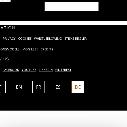
ld should be left blank
MATION
R
PRIVACY
COOKIES
WHISTLEBLOWING
ETISKE REGLER
JONSMODELL - MOG L231
CREDITS
 US
FACEBOOK
YOUTUBE
LINKEDIN
PINTEREST
T
EN
FR
ES
DE