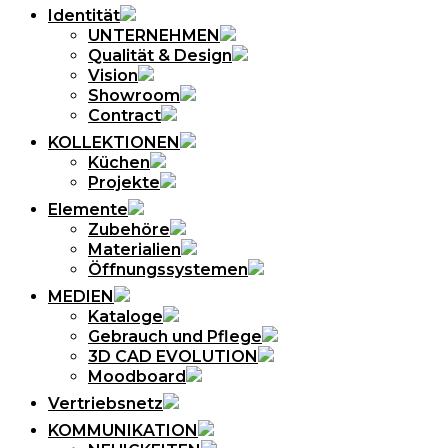
Identität
UNTERNEHMEN
Qualität & Design
Vision
Showroom
Contract
KOLLEKTIONEN
Küchen
Projekte
Elemente
Zubehöre
Materialien
Öffnungssystemen
MEDIEN
Kataloge
Gebrauch und Pflege
3D CAD EVOLUTION
Moodboard
Vertriebsnetz
KOMMUNIKATION