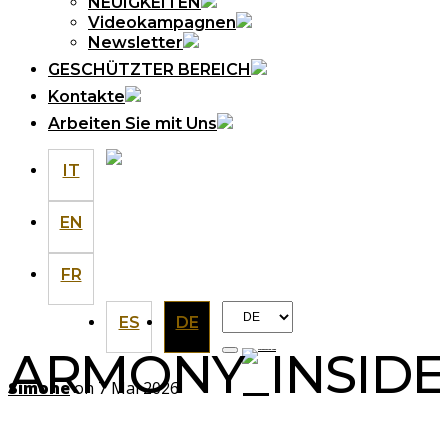
NEUIGKEITEN
Videokampagnen
Newsletter
GESCHÜTZTER BEREICH
Kontakte
Arbeiten Sie mit Uns
IT
EN
FR
Choose
ES
DE
a
ARMONY_INSID
language
Simone
on 7 Mai 2026