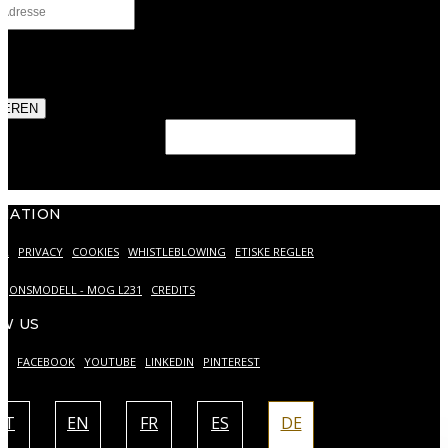
chutz
*
stimme der Verarbeitung meiner personenbezogenen Daten
unserer
Datenschutzerklärung
zu.
IEREN
eld should be left blank
MATION
ER
PRIVACY
COOKIES
WHISTLEBLOWING
ETISKE REGLER
SJONSMODELL - MOG L231
CREDITS
W US
AM
FACEBOOK
YOUTUBE
LINKEDIN
PINTEREST
IT
EN
FR
ES
DE