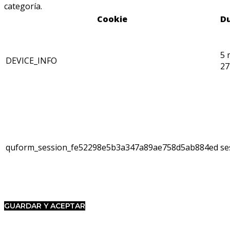
categoría.
Cookie
D
5 
DEVICE_INFO
27
quform_session_fe52298e5b3a347a89ae758d5ab884ed
se
GUARDAR Y ACEPTAR