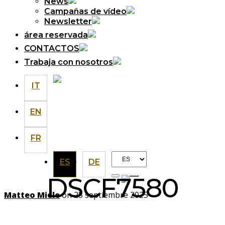
News
Campañas de vídeo
Newsletter
área reservada
CONTACTOS
Trabaja con nosotros
IT
EN
FR
Elegir
ES
DE
un
DSCF7580
idioma
Matteo Miele
on 25 septiembre 2025