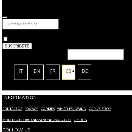
Suscríbete a la newsletter para descubrir en primicia nuevas coleccion
Privacidad
*
Autorizo el tratamiento de mis datos personales como 
SUSCRÍBETE
This field should be left blank
IT
EN
FR
ES
DE
INFORMATION
CONTACTOS
PRIVACY
COOKIES
WHISTLEBLOWING
CODICE ETICO
MODELLO DI ORGANIZZAZIONE - MOG L231
CREDITS
FOLLOW US