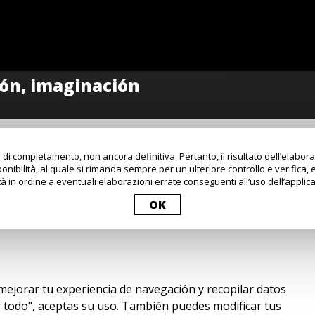
 di completamento, non ancora definitiva. Pertanto, il risultato dell’elabo
onibilità, al quale si rimanda sempre per un ulteriore controllo e verifica, 
à in ordine a eventuali elaborazioni errate conseguenti all’uso dell’applica
OK
 mejorar tu experiencia de navegación y recopilar datos
tar todo", aceptas su uso. También puedes modificar tus