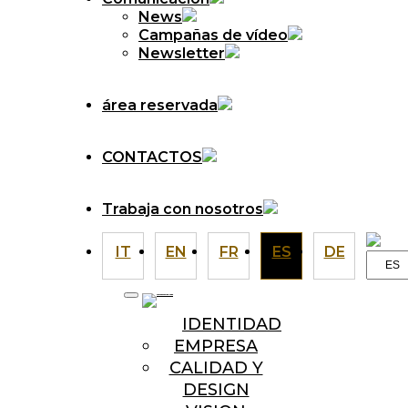
News
Campañas de vídeo
Newsletter
área reservada
CONTACTOS
Trabaja con nosotros
IT
EN
FR
ES
DE
Elegir
un
idiom
IDENTIDAD
EMPRESA
CALIDAD Y
DESIGN