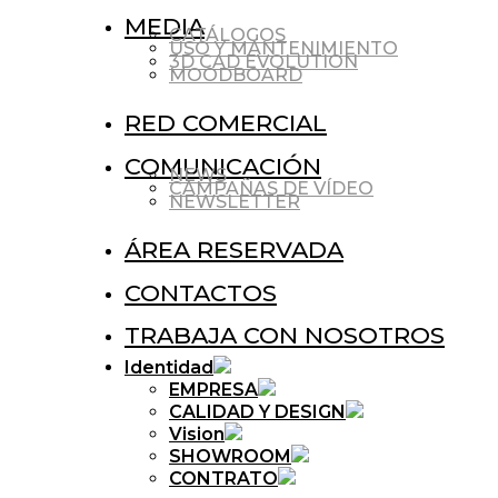
MEDIA
CATÁLOGOS
USO Y MANTENIMIENTO
3D CAD EVOLUTION
MOODBOARD
RED COMERCIAL
COMUNICACIÓN
NEWS
CAMPAÑAS DE VÍDEO
NEWSLETTER
ÁREA RESERVADA
CONTACTOS
TRABAJA CON NOSOTROS
Identidad
EMPRESA
CALIDAD Y DESIGN
Vision
SHOWROOM
CONTRATO