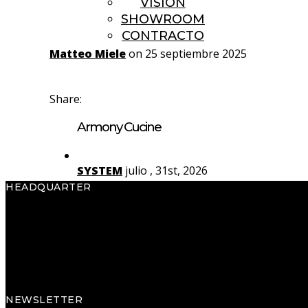
VISION
SHOWROOM
CONTRACTO
Matteo Miele
on 25 septiembre 2025
Share:
Armony Cucine
SYSTEM
julio , 31st, 2026
HEADQUARTER
Yota
julio , 29th, 2026
Armony S.p.A.
Via Pradego, 32
Rho
julio , 27th, 2026
33070 Caneva (PN) Italy
Tel. +39 0434 796311
NEWSLETTER