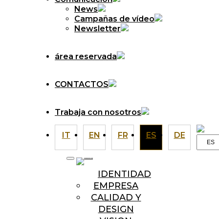
News
Campañas de vídeo
Newsletter
área reservada
CONTACTOS
Trabaja con nosotros
IT
EN
FR
ES
DE
Elegir
un
idiom
IDENTIDAD
EMPRESA
CALIDAD Y
DESIGN