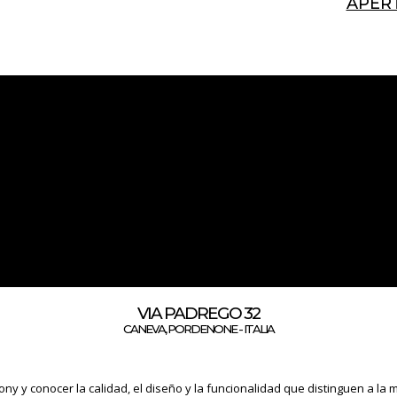
APER
DESIGN CENTER
VIA PADREGO 32
CANEVA, PORDENONE - ITALIA
ny y conocer la calidad, el diseño y la funcionalidad que distinguen a l