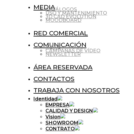
MEDIA
CATÁLOGOS
USO Y MANTENIMIENTO
3D CAD EVOLUTION
MOODBOARD
RED COMERCIAL
COMUNICACIÓN
NEWS
CAMPAÑAS DE VÍDEO
NEWSLETTER
ÁREA RESERVADA
CONTACTOS
TRABAJA CON NOSOTROS
Identidad
EMPRESA
CALIDAD Y DESIGN
Vision
SHOWROOM
CONTRATO