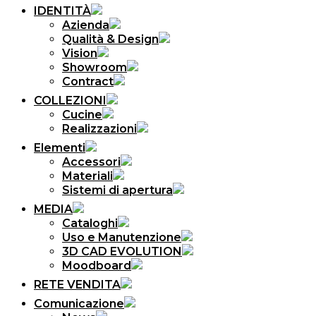
IDENTITÀ
Azienda
Qualità & Design
Vision
Showroom
Contract
COLLEZIONI
Cucine
Realizzazioni
Elementi
Accessori
Materiali
Sistemi di apertura
MEDIA
Cataloghi
Uso e Manutenzione
3D CAD EVOLUTION
Moodboard
RETE VENDITA
Comunicazione