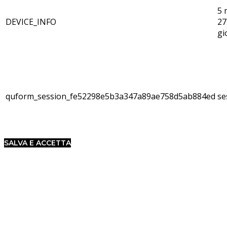
5 
DEVICE_INFO
27
gi
quform_session_fe52298e5b3a347a89ae758d5ab884ed
se
SALVA E ACCETTA