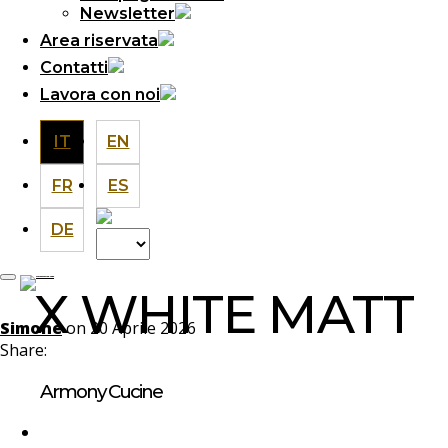
Newsletter
Area riservata
Contatti
Lavora con noi
IT
EN
FR
ES
DE
Scegli
una
lingua
X WHITE MATT
Simone
on 20 Aprile 2026
Share:
Armony Cucine