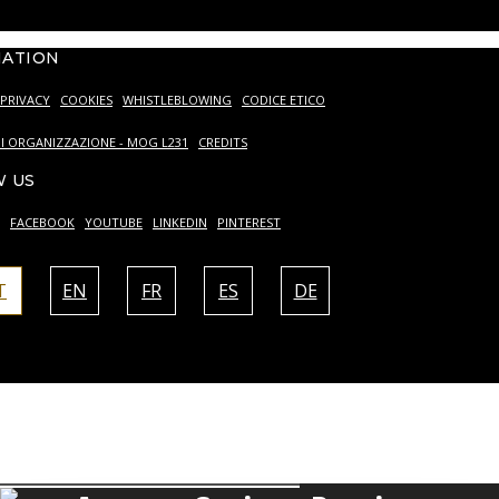
MATION
PRIVACY
COOKIES
WHISTLEBLOWING
CODICE ETICO
I ORGANIZZAZIONE - MOG L231
CREDITS
 US
FACEBOOK
YOUTUBE
LINKEDIN
PINTEREST
T
EN
FR
ES
DE