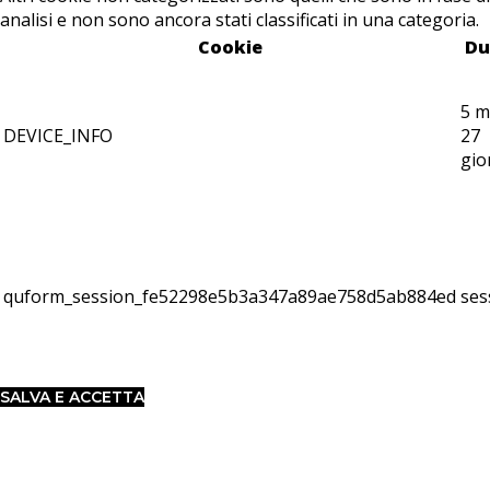
analisi e non sono ancora stati classificati in una categoria.
Cookie
Du
5 m
DEVICE_INFO
27
gio
quform_session_fe52298e5b3a347a89ae758d5ab884ed
ses
SALVA E ACCETTA