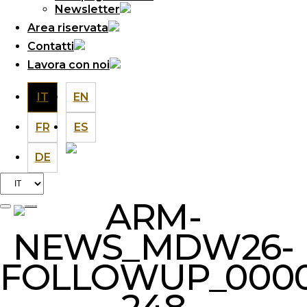
Newsletter
Area riservata
Contatti
Lavora con noi
IT
EN
FR
ES
DE
Scegli
una
ARM-
lingua
NEWS_MDW26-
FOLLOWUP_000