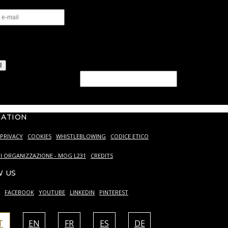
izzo il trattamento dei miei dati personali come descritto
stra
Privacy Policy.
I
ld should be left blank
MATION
PRIVACY
COOKIES
WHISTLEBLOWING
CODICE ETICO
I ORGANIZZAZIONE - MOG L231
CREDITS
 US
FACEBOOK
YOUTUBE
LINKEDIN
PINTEREST
T
EN
FR
ES
DE