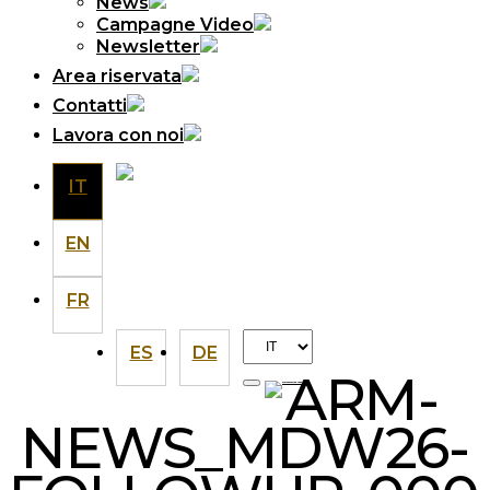
News
Campagne Video
Newsletter
Area riservata
Contatti
Lavora con noi
IT
EN
FR
Scegli
ES
DE
una
ARM-
lingua
NEWS_MDW26-