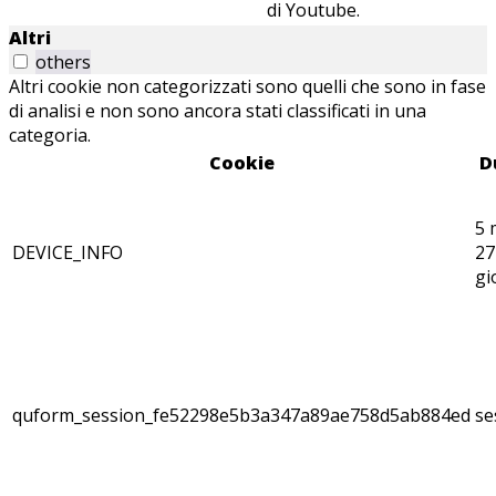
di Youtube.
Altri
others
Altri cookie non categorizzati sono quelli che sono in fase
di analisi e non sono ancora stati classificati in una
categoria.
Cookie
D
5 
DEVICE_INFO
27
gi
quform_session_fe52298e5b3a347a89ae758d5ab884ed
se