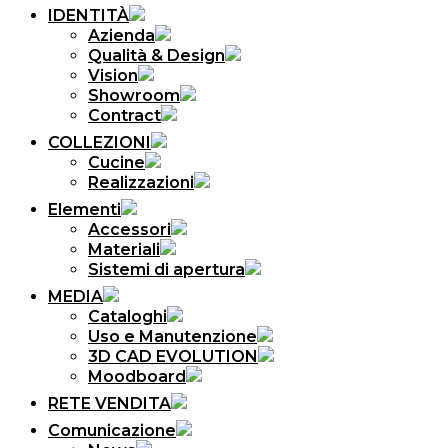
IDENTITÀ
Azienda
Qualità & Design
Vision
Showroom
Contract
COLLEZIONI
Cucine
Realizzazioni
Elementi
Accessori
Materiali
Sistemi di apertura
MEDIA
Cataloghi
Uso e Manutenzione
3D CAD EVOLUTION
Moodboard
RETE VENDITA
Comunicazione