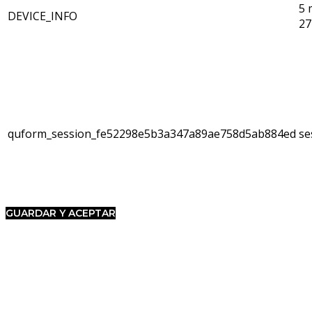
5 
DEVICE_INFO
27
quform_session_fe52298e5b3a347a89ae758d5ab884ed
se
GUARDAR Y ACEPTAR