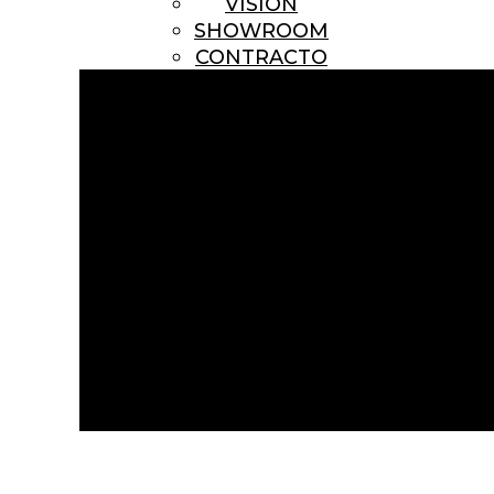
VISION
SHOWROOM
CONTRACTO
Las encimeras de laminado a alta presión se realizan en a
una de las opciones más funcionales para este ambiente de la 
contacto directo con los alimentos. Por su baja permeabilidad
procedentes del soporte de madera. Canto en UNICOLOR or ABS 
factibilidad y precio con Armony.