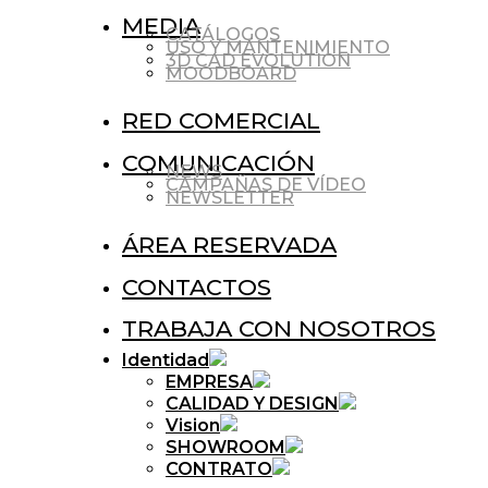
MEDIA
CATÁLOGOS
USO Y MANTENIMIENTO
3D CAD EVOLUTION
MOODBOARD
RED COMERCIAL
COMUNICACIÓN
NEWS
CAMPAÑAS DE VÍDEO
NEWSLETTER
ÁREA RESERVADA
CONTACTOS
TRABAJA CON NOSOTROS
Identidad
EMPRESA
CALIDAD Y DESIGN
Vision
SHOWROOM
CONTRATO