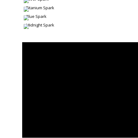
Titanium Spark
Blue Spark
Midnight Spark
FENIX
FENIX NTMTM es un material innovador creado para aplicaciones
horizontales. El núcleo de Fenix NTMTM está compuesto de pa
nanotecnología y se caracteriza por una superficie decorativ
acabados o trabajos de terminación particulares no espicifica