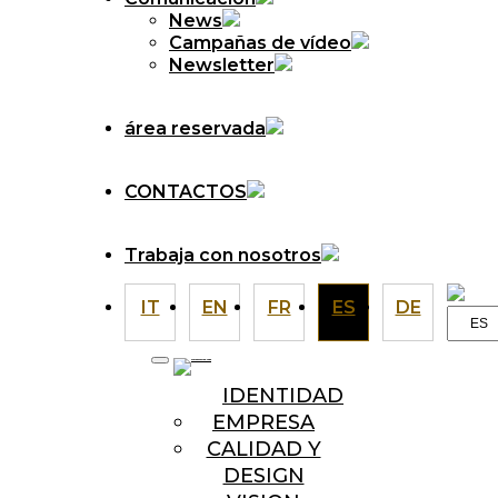
News
Campañas de vídeo
Newsletter
área reservada
CONTACTOS
Trabaja con nosotros
IT
EN
FR
ES
DE
Elegir
un
idiom
IDENTIDAD
EMPRESA
CALIDAD Y
DESIGN