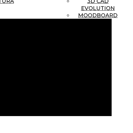
TURA
3D CAD
EVOLUTION
MOODBOARD
medad que normalmente se genera en la cocina. Representan
́ como a sus propiedades higiénicas, que hacen posible el
n una barrera contra las posibles emisiones de formaldehído
ares no espicificados en la presente tarifa, consultar su