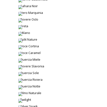
Sahara Noir
Nero Marquinia
Rovere Oslo
Creta
Milano
Split Nature
Noce Cortina
Noce Caramel
Quercia Miele
Rovere Slavonia
Quercia Sole
Quercia Riviera
Quercia Notte
Olmo Naturale
Twilight
Silver Spark