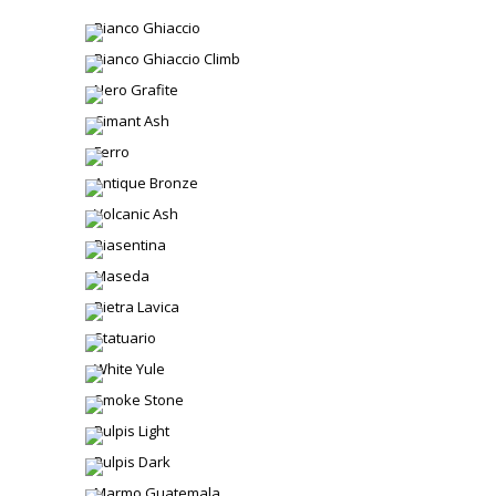
Bianco Ghiaccio
Bianco Ghiaccio Climb
Nero Grafite
Cimant Ash
Ferro
Antique Bronze
Volcanic Ash
Piasentina
Maseda
Pietra Lavica
Statuario
White Yule
Smoke Stone
Pulpis Light
Pulpis Dark
Marmo Guatemala