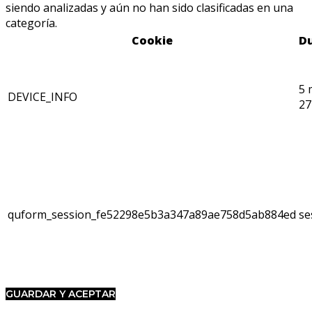
siendo analizadas y aún no han sido clasificadas en una
categoría.
Cookie
D
5 
DEVICE_INFO
27
quform_session_fe52298e5b3a347a89ae758d5ab884ed
se
GUARDAR Y ACEPTAR