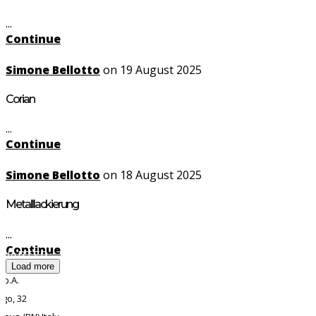
...
Continue
Simone Bellotto
on 19 August 2025
Corian
...
Continue
Simone Bellotto
on 18 August 2025
Metalllackierung
...
Continue
QUARTER
Load more
.p.A.
ego, 32