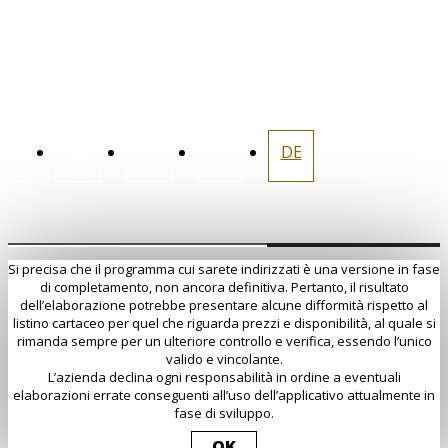
SJONSMODELL - MOG L231
CREDITS
W US
AM
FACEBOOK
YOUTUBE
LINKEDIN
PINTEREST
IT
EN
FR
ES
DE
Si precisa che il programma cui sarete indirizzati è una versione in fase
di completamento, non ancora definitiva. Pertanto, il risultato
dell’elaborazione potrebbe presentare alcune difformità rispetto al
listino cartaceo per quel che riguarda prezzi e disponibilità, al quale si
rimanda sempre per un ulteriore controllo e verifica, essendo l’unico
valido e vincolante.
L’azienda declina ogni responsabilità in ordine a eventuali
elaborazioni errate conseguenti all’uso dell’applicativo attualmente in
fase di sviluppo.
OK