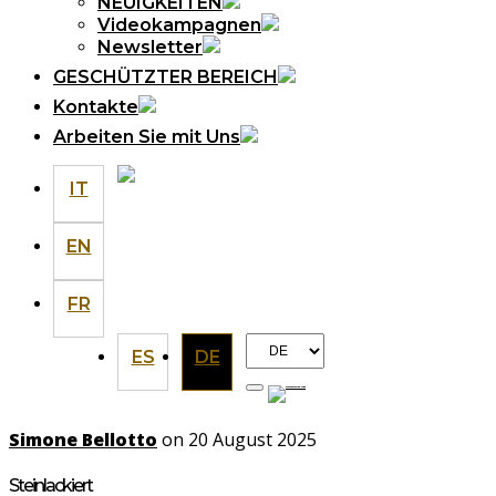
NEUIGKEITEN
Videokampagnen
Newsletter
GESCHÜTZTER BEREICH
Kontakte
Arbeiten Sie mit Uns
IT
EN
FR
Choose
ES
DE
a
language
Simone Bellotto
on 20 August 2025
Steinlackiert