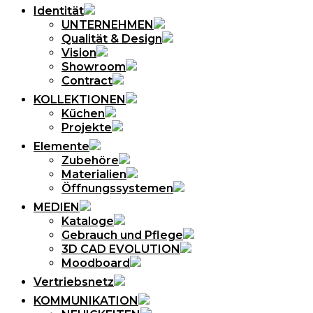
Identität
UNTERNEHMEN
Qualität & Design
Vision
Showroom
Contract
KOLLEKTIONEN
Küchen
Projekte
Elemente
Zubehöre
Materialien
Öffnungssystemen
MEDIEN
Kataloge
Gebrauch und Pflege
3D CAD EVOLUTION
Moodboard
Vertriebsnetz
KOMMUNIKATION