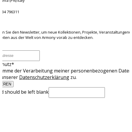
eva (PN) Italy
0434 796311
ETTER
en Sie den Newsletter, um neue Kollektionen, Projekte, Veranstaltungen
heiten aus der Welt von Armony vorab zu entdecken.
chutz
*
stimme der Verarbeitung meiner personenbezogenen Daten
unserer
Datenschutzerklärung
zu.
IEREN
eld should be left blank
MATION
ER
PRIVACY
COOKIES
WHISTLEBLOWING
ETISKE REGLER