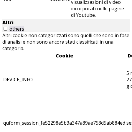
visualizzazioni di video
incorporati nelle pagine
di Youtube.
Altri
others
Altri cookie non categorizzati sono quelli che sono in fase
di analisi e non sono ancora stati classificati in una
categoria.
Cookie
D
5 
DEVICE_INFO
27
gi
quform_session_fe52298e5b3a347a89ae758d5ab884ed
se