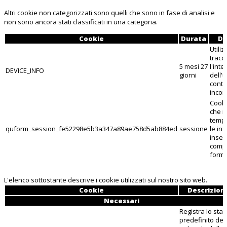
Altri cookie non categorizzati sono quelli che sono in fase di analisi e
non sono ancora stati classificati in una categoria.
Cookie
Durata
De
Utili
tracc
5 mesi 27
l'int
DEVICE_INFO
giorni
dell'u
conte
incor
Cooki
che 
temp
quform_session_fe52298e5b3a347a89ae758d5ab884ed
sessione
le in
inser
compi
form
L'elenco sottostante descrive i cookie utilizzati sul nostro sito web.
Cookie
Descrizion
Necessari
Registra lo stat
predefinito del