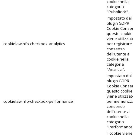
cookie nella
categoria
"Pubblicità".
Impostato dal
plugin GDPR
Cookie Consent
questo cookie
viene utilizzato
cookielawinfo-checkbox-analytics
per registrare il
consenso
dell'utente ai
cookie nella
categoria
"Analitici".
Impostato dal
plugin GDPR
Cookie Consent
questo cookie
viene utilizzato
cookielawinfo-checkbox-performance
per memorizzar
consenso
dell'utente ai
cookie nella
categoria
"Performance"
Il cookie viene