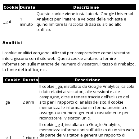
Cookie
Durata
Descrizione
Questo cookie viene installato da Google Universal
1
Analytics per limitare la velocità delle richieste e
_gat
minuto
quindi limitare la raccolta di dati su siti ad alto
traffico.
Analitici
I cookie analitici vengono utilizzati per comprendere come i visitatori
interagiscono con il sito web. Questi cookie aiutano a fornire
informazioni sulle metriche del numero di visitatori, il tasso di rimbalzo,
la fonte del traffico, ecc.
Cookie
Durata
Descrizione
Il cookie _ga, installato da Google Analytics, calcola
i dati relativi ai visitatori, alle sessioni e alle
campagne, oltre a tenere traccia dell'utilizzo del
_ga
2 anni
sito per il rapporto di analisi del sito. Il cookie
memorizza le informazioni in forma anonima e
assegna un numero generato casualmente per
riconoscere i visitatori unici.
Il cookie _gid, installato da Google Analytics,
memorizza informazioni sull'utilizzo di un sito web
da parte dei visitatori e genera un rapporto di
_gid
1 giorno