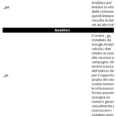
Analytics per
_gat
limitare la veloc
delle richieste 
quindi limitare 
raccolta di dati
siti ad alto traff
Analitici
Il cookie _ga,
installato da
Google Analytic
calcola i dati
relativi ai visitat
alle sessioni e 
campagne, oltr
tenere traccia
dell'utilizzo del
_ga
per il rapporto 
analisi del sito. 
cookie memori
le informazioni 
forma anonima
assegna un
numero genera
casualmente p
riconoscere i
visitatori unici.