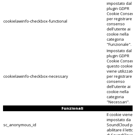
impostato dal
plugin GDPR
Cookie Consen
per registrare il
cookielawinfo-checkbox-functional
consenso
dell'utente ai
cookie nella
categoria
"Funzionale".
Impostato dal
plugin GDPR
Cookie Consent
questo cookie
viene utilizzato
cookielawinfo-checkbox-necessary
per registrare il
consenso
dell'utente ai
cookie nella
categoria
"Necessari".
Funzionali
Il cookie viene
impostato da
sc_anonymous_id
SoundCloud pe
abilitare il letto