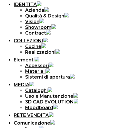
IDENTITÀ
Azienda
Qualità & Design
Vision
Showroom
Contract
COLLEZIONI
Cucine
Realizzazioni
Elementi
Accessori
Materiali
Sistemi di apertura
MEDIA
Cataloghi
Uso e Manutenzione
3D CAD EVOLUTION
Moodboard
RETE VENDITA
Comunicazione