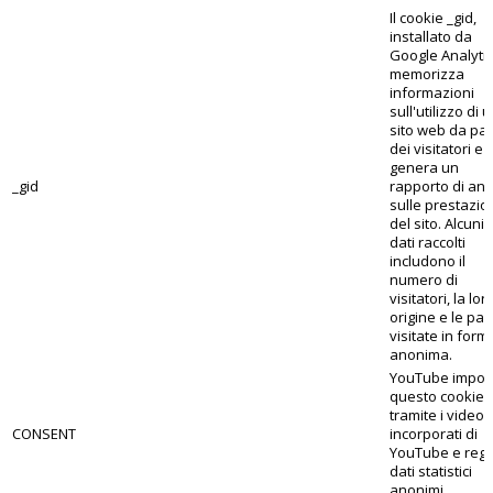
Il cookie _gid,
installato da
Google Analytic
memorizza
informazioni
sull'utilizzo di 
sito web da par
dei visitatori e
genera un
_gid
rapporto di anal
sulle prestazio
del sito. Alcuni 
dati raccolti
includono il
numero di
visitatori, la lor
origine e le pa
visitate in form
anonima.
YouTube impos
questo cookie
tramite i video
CONSENT
incorporati di
YouTube e regi
dati statistici
anonimi.