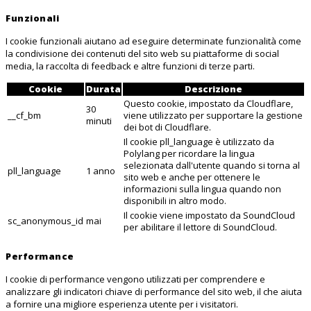
Funzionali
I cookie funzionali aiutano ad eseguire determinate funzionalità come
la condivisione dei contenuti del sito web su piattaforme di social
media, la raccolta di feedback e altre funzioni di terze parti.
Cookie
Durata
Descrizione
Questo cookie, impostato da Cloudflare,
30
__cf_bm
viene utilizzato per supportare la gestione
minuti
dei bot di Cloudflare.
Il cookie pll_language è utilizzato da
Polylang per ricordare la lingua
selezionata dall'utente quando si torna al
pll_language
1 anno
sito web e anche per ottenere le
informazioni sulla lingua quando non
disponibili in altro modo.
Il cookie viene impostato da SoundCloud
sc_anonymous_id
mai
per abilitare il lettore di SoundCloud.
Performance
I cookie di performance vengono utilizzati per comprendere e
analizzare gli indicatori chiave di performance del sito web, il che aiuta
a fornire una migliore esperienza utente per i visitatori.