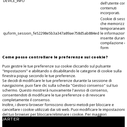
DEVICE_INFO
dell'utente con 
contenuti
incorporati.
Cookie di sess
che memorizza
temporaneame
quform_session_fe52298e5b3a347a89ae758d5ab884ed
le informazioni
inserite durant
compilazione d
form
Come posso controllare le preferenze sui cookie?
Puoi gestire le tue preferenze sui cookie cliccando sul pulsante
"Impostazioni" e abilitando o disabilitando le categorie di cookie sulla
finestra popup secondo le tue preferenze.
Se decidi di modificare le tue preferenze durante la sessione di
navigazione, puoi fare clic sulla scheda "Gestisci consenso" sul tuo
schermo. Questo mostrerà nuovamente l'avviso di consenso,
consentendoti di modificare le tue preferenze o di revocare
completamente il consenso.
Inoltre, i diversi browser forniscono diversi metodi per bloccare e
cancellare i cookie utilizzati dai siti web. Puoi modificare le impostazioni
del tuo browser per bloccare/eliminare i cookie. Per maggiori
QUARTER
informazioni su come gestire e eliminare i cookie, visita wikipedia.org,
www.allaboutcookies.org.