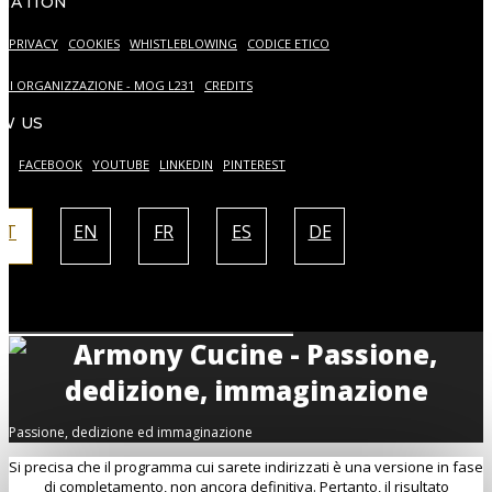
MATION
PRIVACY
COOKIES
WHISTLEBLOWING
CODICE ETICO
DI ORGANIZZAZIONE - MOG L231
CREDITS
W US
AM
FACEBOOK
YOUTUBE
LINKEDIN
PINTEREST
IT
EN
FR
ES
DE
Passione, dedizione ed immaginazione
Si precisa che il programma cui sarete indirizzati è una versione in fase
di completamento, non ancora definitiva. Pertanto, il risultato