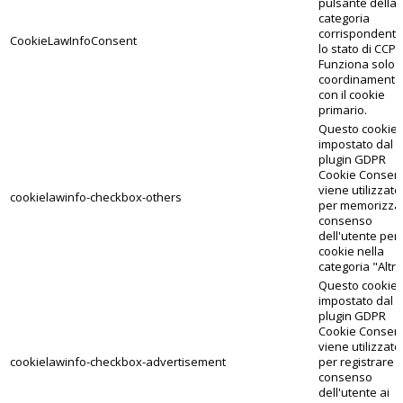
pulsante della
categoria
corrispondente
CookieLawInfoConsent
lo stato di CCPA
Funziona solo i
coordinamento
con il cookie
primario.
Questo cookie,
impostato dal
plugin GDPR
Cookie Consent
viene utilizzato
cookielawinfo-checkbox-others
per memorizzar
consenso
dell'utente per 
cookie nella
categoria "Altro
Questo cookie,
impostato dal
plugin GDPR
Cookie Consent
viene utilizzato
cookielawinfo-checkbox-advertisement
per registrare il
consenso
dell'utente ai