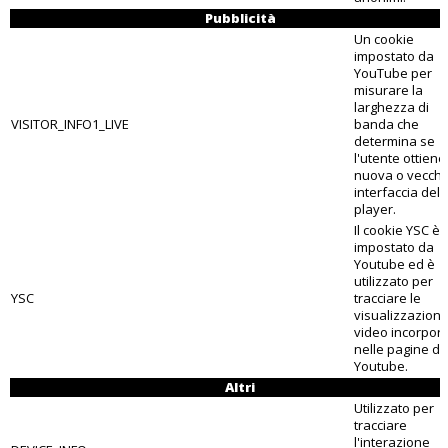
Pubblicità
Un cookie
impostato da
YouTube per
misurare la
larghezza di
VISITOR_INFO1_LIVE
banda che
determina se
l'utente ottiene
nuova o vecchi
interfaccia del
player.
Il cookie YSC è
impostato da
Youtube ed è
utilizzato per
YSC
tracciare le
visualizzazioni 
video incorpora
nelle pagine di
Youtube.
Altri
Utilizzato per
tracciare
l'interazione