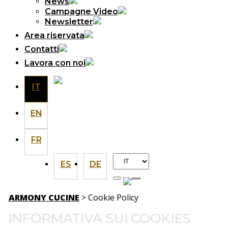
News
Campagne Video
Newsletter
Area riservata
Contatti
Lavora con noi
IT
EN
FR
Scegli
ES
DE
una
lingua
ARMONY CUCINE
>
Cookie Policy
INFORMATIVA SUI COOKIES