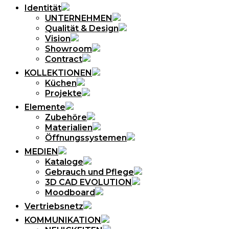
Identität
UNTERNEHMEN
Qualität & Design
Vision
Showroom
Contract
KOLLEKTIONEN
Küchen
Projekte
Elemente
Zubehöre
Materialien
Öffnungssystemen
MEDIEN
Kataloge
Gebrauch und Pflege
3D CAD EVOLUTION
Moodboard
Vertriebsnetz
KOMMUNIKATION