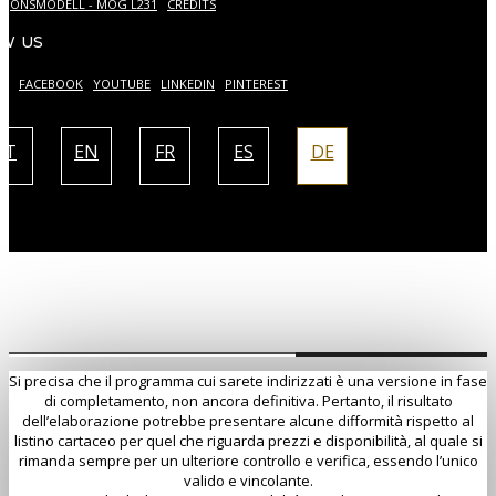
SJONSMODELL - MOG L231
CREDITS
W US
AM
FACEBOOK
YOUTUBE
LINKEDIN
PINTEREST
IT
EN
FR
ES
DE
Si precisa che il programma cui sarete indirizzati è una versione in fase
di completamento, non ancora definitiva. Pertanto, il risultato
dell’elaborazione potrebbe presentare alcune difformità rispetto al
listino cartaceo per quel che riguarda prezzi e disponibilità, al quale si
rimanda sempre per un ulteriore controllo e verifica, essendo l’unico
valido e vincolante.