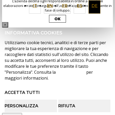
L’azienda declina ogni responsabilità in ordine a eventuali
elaborazioni errate conseguenti all’uso dell’applicativo attualmente in
IT
EN
FR
ES
DE
fase di sviluppo.
OK
×
INFORMATIVA COOKIES
Utilizziamo cookie tecnici, analitici e di terze parti per
migliorare la tua esperienza di navigazione e per
raccogliere dati statistici sull'utilizzo del sito. Cliccando
su accetta tutti, acconsenti al loro utilizzo. Puoi anche
modificare le tue preferenze tramite il tasto
"Personalizza". Consulta la
cookie policy
per
maggiori informazioni.
ACCETTA TUTTI
PERSONALIZZA
RIFIUTA