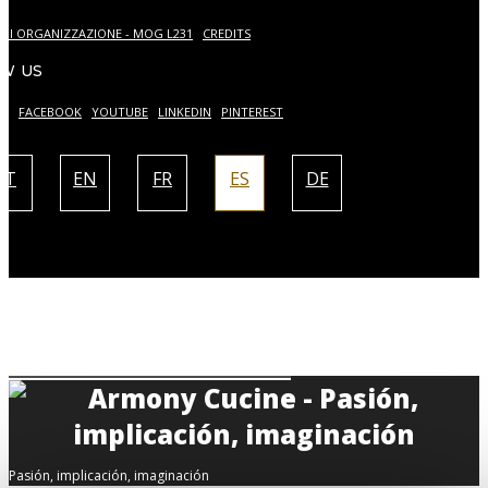
DI ORGANIZZAZIONE - MOG L231
CREDITS
W US
AM
FACEBOOK
YOUTUBE
LINKEDIN
PINTEREST
IT
EN
FR
ES
DE
Pasión, implicación, imaginación