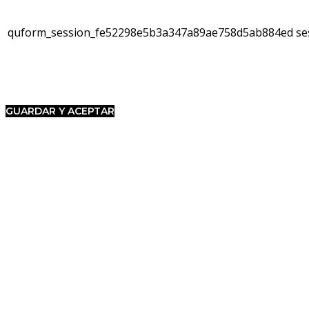
quform_session_fe52298e5b3a347a89ae758d5ab884ed
se
GUARDAR Y ACEPTAR