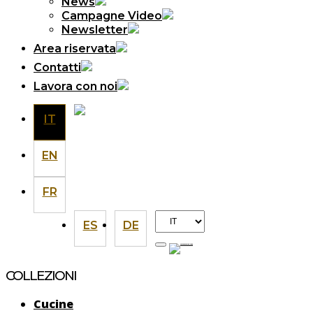
News
Campagne Video
Newsletter
Area riservata
Contatti
Lavora con noi
IT
EN
FR
Scegli
ES
DE
una
lingua
COLLEZIONI
Cucine