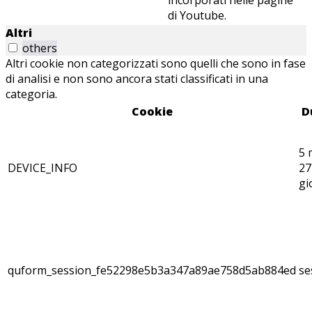
di Youtube.
Altri
others
Altri cookie non categorizzati sono quelli che sono in fase
di analisi e non sono ancora stati classificati in una
categoria.
Cookie
D
5 
DEVICE_INFO
27
gi
quform_session_fe52298e5b3a347a89ae758d5ab884ed
se