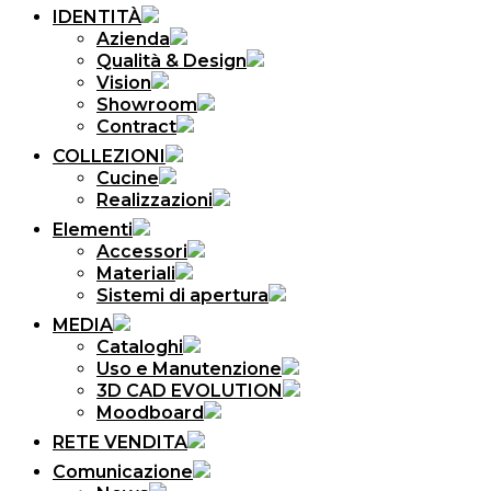
IDENTITÀ
Azienda
Qualità & Design
Vision
Showroom
Contract
COLLEZIONI
Cucine
Realizzazioni
Elementi
Accessori
Materiali
Sistemi di apertura
MEDIA
Cataloghi
Uso e Manutenzione
3D CAD EVOLUTION
Moodboard
RETE VENDITA
Comunicazione