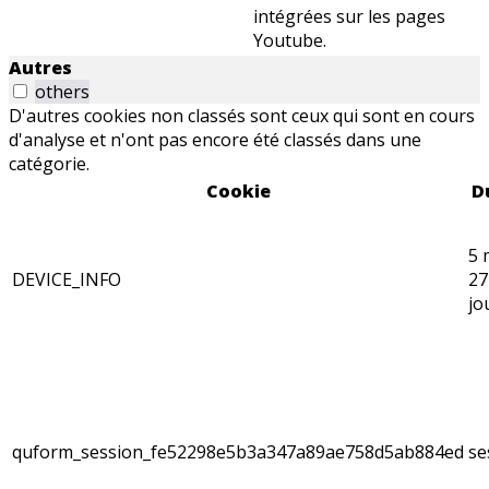
intégrées sur les pages
Youtube.
Autres
others
D'autres cookies non classés sont ceux qui sont en cours
d'analyse et n'ont pas encore été classés dans une
catégorie.
Cookie
D
5 
DEVICE_INFO
27
jo
quform_session_fe52298e5b3a347a89ae758d5ab884ed
se