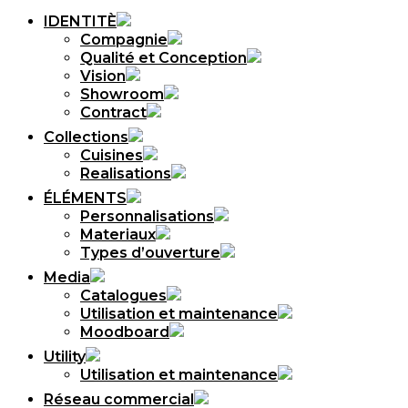
IDENTITÈ
Compagnie
Qualité et Conception
Vision
Showroom
Contract
Collections
Cuisines
Realisations
ÉLÉMENTS
Personnalisations
Materiaux
Types d’ouverture
Media
Catalogues
Utilisation et maintenance
Moodboard
Utility
Utilisation et maintenance
Réseau commercial