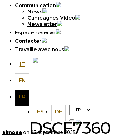
Communication
News
Campagnes Video
Newsletter
Espace réservé
Contacter
Travaille avec nous
IT
EN
FR
Choisir
ES
DE
une
DSCF7360
langue
Simone
on 25 septembre 2025