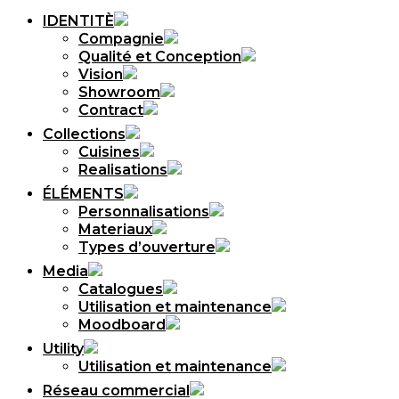
IDENTITÈ
Compagnie
Qualité et Conception
Vision
Showroom
Contract
Collections
Cuisines
Realisations
ÉLÉMENTS
Personnalisations
Materiaux
Types d’ouverture
Media
Catalogues
Utilisation et maintenance
Moodboard
Utility
Utilisation et maintenance
Réseau commercial