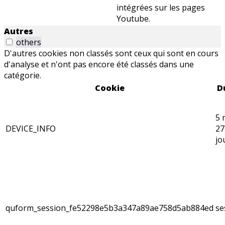
intégrées sur les pages
Youtube.
Autres
others
D'autres cookies non classés sont ceux qui sont en cours
d'analyse et n'ont pas encore été classés dans une
catégorie.
Cookie
D
5 
DEVICE_INFO
27
jo
quform_session_fe52298e5b3a347a89ae758d5ab884ed
se