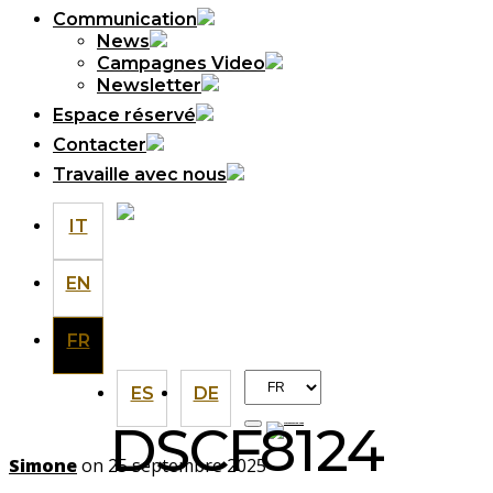
Communication
News
Campagnes Video
Newsletter
Espace réservé
Contacter
Travaille avec nous
IT
EN
FR
Choisir
ES
DE
une
DSCF8124
langue
Simone
on 25 septembre 2025