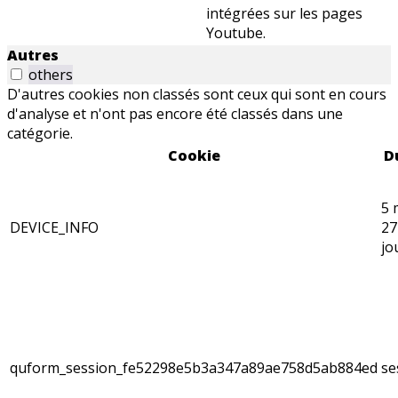
intégrées sur les pages
Youtube.
Autres
others
D'autres cookies non classés sont ceux qui sont en cours
d'analyse et n'ont pas encore été classés dans une
catégorie.
Cookie
D
5 
DEVICE_INFO
27
jo
quform_session_fe52298e5b3a347a89ae758d5ab884ed
se