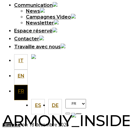
Communication
News
Campagnes Video
Newsletter
Espace réservé
Contacter
Travaille avec nous
IT
EN
FR
Choisir
ES
DE
une
ARMONY_INSID
langue
Simone
on 18 décembre 2025