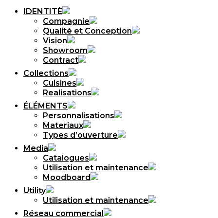
IDENTITÈ
Compagnie
Qualité et Conception
Vision
Showroom
Contract
Collections
Cuisines
Realisations
ÉLÉMENTS
Personnalisations
Materiaux
Types d’ouverture
Media
Catalogues
Utilisation et maintenance
Moodboard
Utility
Utilisation et maintenance
Réseau commercial