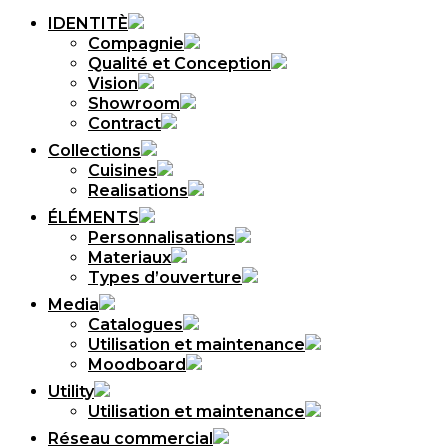
IDENTITÈ
Compagnie
Qualité et Conception
Vision
Showroom
Contract
Collections
Cuisines
Realisations
ÉLÉMENTS
Personnalisations
Materiaux
Types d’ouverture
Media
Catalogues
Utilisation et maintenance
Moodboard
Utility
Utilisation et maintenance
Réseau commercial