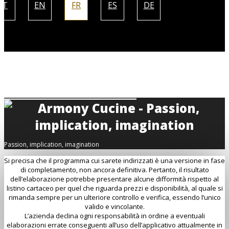
IT
EN
FR
ES
DE
Passion, implication, imagination
Si precisa che il programma cui sarete indirizzati è una versione in fase
di completamento, non ancora definitiva. Pertanto, il risultato
dell’elaborazione potrebbe presentare alcune difformità rispetto al
listino cartaceo per quel che riguarda prezzi e disponibilità, al quale si
rimanda sempre per un ulteriore controllo e verifica, essendo l’unico
valido e vincolante.
L’azienda declina ogni responsabilità in ordine a eventuali
elaborazioni errate conseguenti all’uso dell’applicativo attualmente in