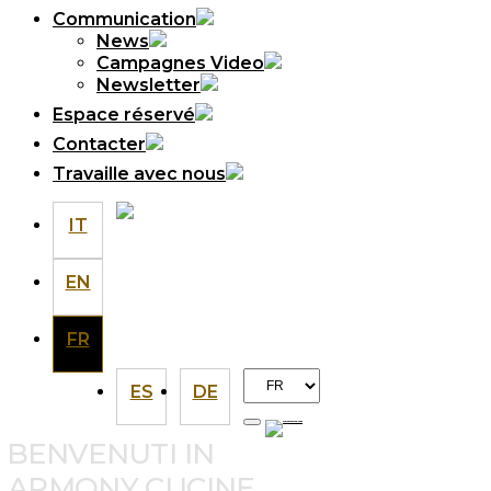
Communication
News
Campagnes Video
Newsletter
Espace réservé
Contacter
Travaille avec nous
IT
EN
FR
Choisir
ES
DE
une
langue
BENVENUTI IN
ARMONY CUCINE