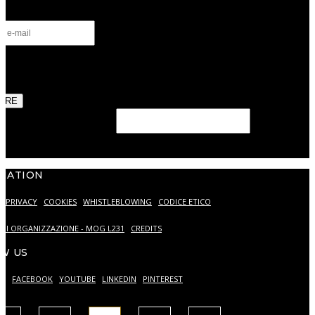
ntialité
*
torise le traitement de mes données personnelles comme déc
otre
Politique de confidentialité.
RIRE
eld should be left blank
MATION
PRIVACY
COOKIES
WHISTLEBLOWING
CODICE ETICO
DI ORGANIZZAZIONE - MOG L231
CREDITS
W US
AM
FACEBOOK
YOUTUBE
LINKEDIN
PINTEREST