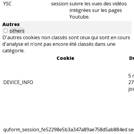
YSC
session
suivre les vues des vidéos
intégrées sur les pages
Youtube.
Autres
others
D'autres cookies non classés sont ceux qui sont en cours
d'analyse et n'ont pas encore été classés dans une
catégorie.
Cookie
D
5 
DEVICE_INFO
27
jo
quform_session_fe52298e5b3a347a89ae758d5ab884ed
se