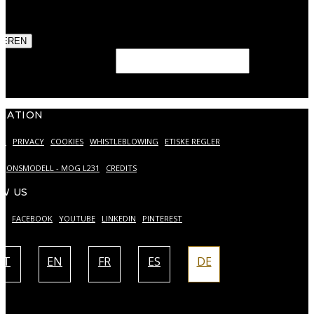
stimme der Verarbeitung meiner personenbezogenen Daten
unserer
Datenschutzerklärung
zu.
IEREN
eld should be left blank
MATION
ER
PRIVACY
COOKIES
WHISTLEBLOWING
ETISKE REGLER
SJONSMODELL - MOG L231
CREDITS
W US
AM
FACEBOOK
YOUTUBE
LINKEDIN
PINTEREST
IT
EN
FR
ES
DE