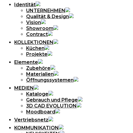
Identität
UNTERNEHMEN
Qualität & Design
Vision
Showroom
Contract
KOLLEKTIONEN
Küchen
Projekte
Elemente
Zubehöre
Materialien
Öffnungssystemen
MEDIEN
Kataloge
Gebrauch und Pflege
3D CAD EVOLUTION
Moodboard
Vertriebsnetz
KOMMUNIKATION