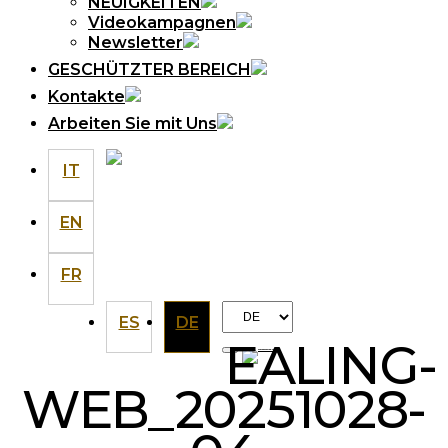
NEUIGKEITEN
Videokampagnen
Newsletter
GESCHÜTZTER BEREICH
Kontakte
Arbeiten Sie mit Uns
IT
EN
FR
Choose
ES
DE
a
EALING-
language
WEB_20251028-