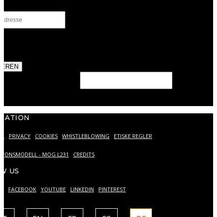
chutz
*
stimme der Verarbeitung meiner personenbezogenen Daten
unserer
Datenschutzerklärung
zu.
IEREN
eld should be left blank
MATION
ER
PRIVACY
COOKIES
WHISTLEBLOWING
ETISKE REGLER
SJONSMODELL - MOG L231
CREDITS
W US
AM
FACEBOOK
YOUTUBE
LINKEDIN
PINTEREST