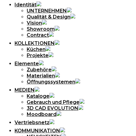
Identität
UNTERNEHMEN
Qualität & Design
Vision
Showroom
Contract
KOLLEKTIONEN
Küchen
Projekte
Elemente
Zubehöre
Materialien
Öffnungssystemen
MEDIEN
Kataloge
Gebrauch und Pflege
3D CAD EVOLUTION
Moodboard
Vertriebsnetz
KOMMUNIKATION