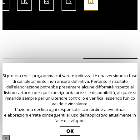
IT
EN
FR
ES
DE
Si precisa che il programma cui sarete indirizzati è una versione in fase
di completamento, non ancora definitiva. Pertanto, il risultato
dell’elaborazione potrebbe presentare alcune difformità rispetto al
listino cartaceo per quel che riguarda prezzi e disponibilità, al quale si
rimanda sempre per un ulteriore controllo e verifica, essendo l’unico
valido e vincolante.
L’azienda declina ogni responsabilità in ordine a eventuali
elaborazioni errate conseguenti all’uso dell’applicativo attualmente in
fase di sviluppo.
OK
×