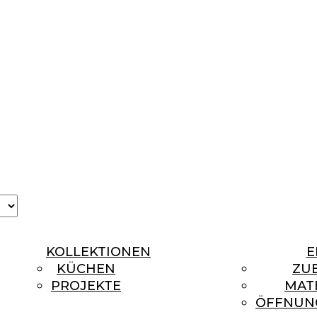
se
age
KOLLEKTIONEN
E
KÜCHEN
ZU
PROJEKTE
MAT
ÖFFNUN