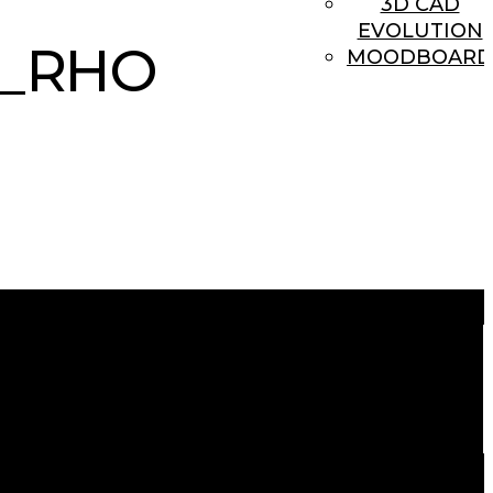
3D CAD
EVOLUTION
N_RHO
MOODBOARD