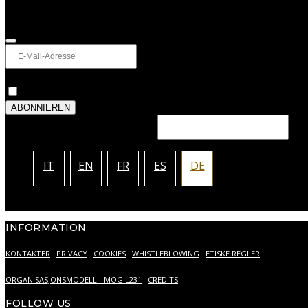
Abonnieren Sie den Newsletter, um neue Kollektionen, Projekte, Veran
Datenschutz
*
Ich stimme der Verarbeitung meiner personenbezoge
ABONNIEREN
This field should be left blank
IT
EN
FR
ES
DE
INFORMATION
KONTAKTER
PRIVACY
COOKIES
WHISTLEBLOWING
ETISKE REGLER
ORGANISASJONSMODELL - MOG L231
CREDITS
FOLLOW US