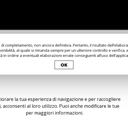
 di completamento, non ancora definitiva. Pertanto, il risultato dell’elabo
onibilità, al quale si rimanda sempre per un ulteriore controllo e verifica, 
à in ordine a eventuali elaborazioni errate conseguenti all’uso dell’applica
OK
igliorare la tua esperienza di navigazione e per raccogliere
tti, acconsenti al loro utilizzo. Puoi anche modificare le tue
okie policy
per maggiori informazioni.