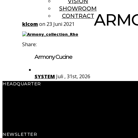
VISION
SHOWROOM
ARMO
CONTRACT
klcom
on 23 Juni 2021
Share:
Armony Cucine
SYSTEM
Juli , 31st, 2026
HEADQUARTER
Yota
Juli , 29th, 2026
Armony S.p.A.
Via Pradego, 32
Rho
Juli , 27th, 2026
33070 Caneva (PN) Italy
Tel. +39 0434 796311
NEWSLETTER