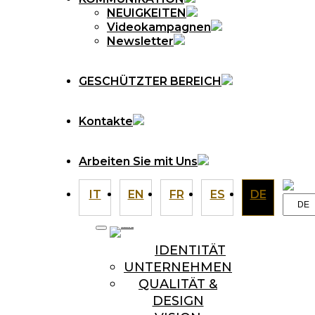
NEUIGKEITEN
Videokampagnen
Newsletter
GESCHÜTZTER BEREICH
Kontakte
Arbeiten Sie mit Uns
IT
EN
FR
ES
DE
Choo
a
langu
IDENTITÄT
UNTERNEHMEN
QUALITÄT &
DESIGN