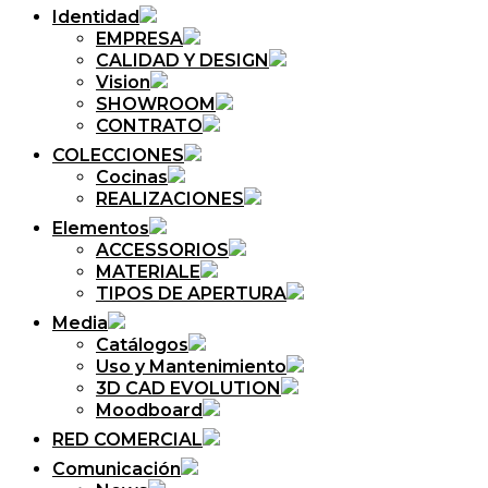
Identidad
EMPRESA
CALIDAD Y DESIGN
Vision
SHOWROOM
CONTRATO
COLECCIONES
Cocinas
REALIZACIONES
Elementos
ACCESSORIOS
MATERIALE
TIPOS DE APERTURA
Media
Catálogos
Uso y Mantenimiento
3D CAD EVOLUTION
Moodboard
RED COMERCIAL
Comunicación