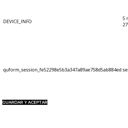
5 
DEVICE_INFO
27
quform_session_fe52298e5b3a347a89ae758d5ab884ed
se
GUARDAR Y ACEPTAR