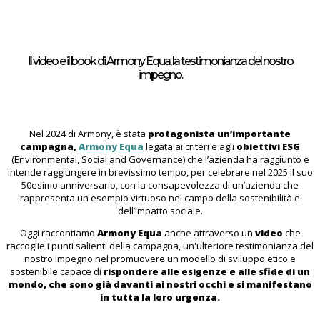
Il video e il book di Armony Equa, la testimonianza del nostro
impegno.
Nel 2024 di Armony, è stata
protagonista un’importante
campagna,
Armony Equa
legata ai criteri e agli
obiettivi ESG
(Environmental, Social and Governance) che l’azienda ha raggiunto e
intende raggiungere in brevissimo tempo, per celebrare nel 2025 il suo
50esimo anniversario, con la consapevolezza di un’azienda che
rappresenta un esempio virtuoso nel campo della sostenibilità e
dell’impatto sociale.
Oggi raccontiamo
Armony Equa
anche attraverso un
video
che
raccoglie i punti salienti della campagna, un'ulteriore testimonianza del
nostro impegno nel promuovere un modello di sviluppo etico e
sostenibile capace di
rispondere alle esigenze e alle sfide di un
mondo, che sono già davanti ai nostri occhi e si manifestano
in tutta la loro urgenza.