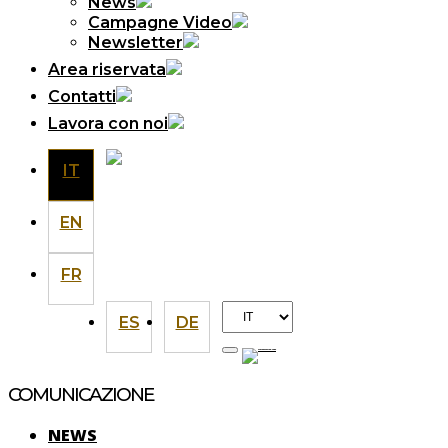
News
Campagne Video
Newsletter
Area riservata
Contatti
Lavora con noi
IT
EN
FR
Scegli
ES
DE
una
lingua
COMUNICAZIONE
NEWS