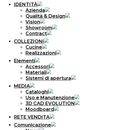
IDENTITÀ
Azienda
Qualità & Design
Vision
Showroom
Contract
COLLEZIONI
Cucine
Realizzazioni
Elementi
Accessori
Materiali
Sistemi di apertura
MEDIA
Cataloghi
Uso e Manutenzione
3D CAD EVOLUTION
Moodboard
RETE VENDITA
Comunicazione