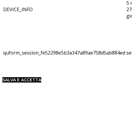
5 
DEVICE_INFO
27
gi
quform_session_fe52298e5b3a347a89ae758d5ab884ed
se
SALVA E ACCETTA