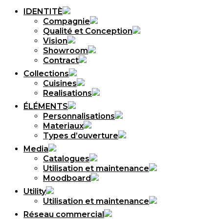
IDENTITÈ
Compagnie
Qualité et Conception
Vision
Showroom
Contract
Collections
Cuisines
Realisations
ÉLÉMENTS
Personnalisations
Materiaux
Types d’ouverture
Media
Catalogues
Utilisation et maintenance
Moodboard
Utility
Utilisation et maintenance
Réseau commercial