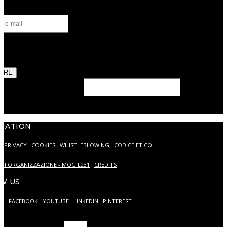
ntialité
*
torise le traitement de mes données personnelles comme déc
otre
Politique de confidentialité.
RIRE
eld should be left blank
MATION
PRIVACY
COOKIES
WHISTLEBLOWING
CODICE ETICO
DI ORGANIZZAZIONE - MOG L231
CREDITS
W US
AM
FACEBOOK
YOUTUBE
LINKEDIN
PINTEREST