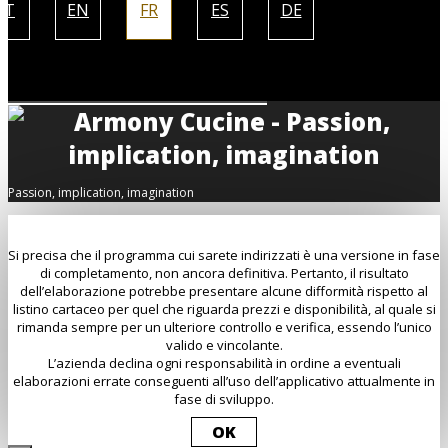
IT
EN
FR
ES
DE
Passion, implication, imagination
Si precisa che il programma cui sarete indirizzati è una versione in fase
di completamento, non ancora definitiva. Pertanto, il risultato
dell’elaborazione potrebbe presentare alcune difformità rispetto al
listino cartaceo per quel che riguarda prezzi e disponibilità, al quale si
rimanda sempre per un ulteriore controllo e verifica, essendo l’unico
valido e vincolante.
L’azienda declina ogni responsabilità in ordine a eventuali
elaborazioni errate conseguenti all’uso dell’applicativo attualmente in
fase di sviluppo.
OK