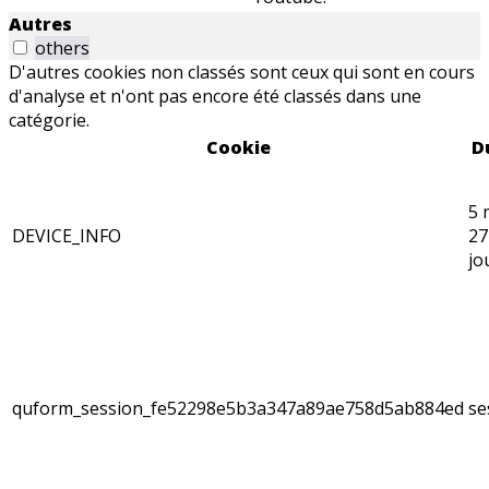
Autres
others
D'autres cookies non classés sont ceux qui sont en cours
d'analyse et n'ont pas encore été classés dans une
catégorie.
Cookie
D
5 
DEVICE_INFO
27
jo
quform_session_fe52298e5b3a347a89ae758d5ab884ed
se