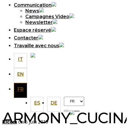
Communication
News
Campagnes Video
Newsletter
Espace réservé
Contacter
Travaille avec nous
IT
EN
FR
Choisir
ES
DE
une
ARMONY_CUCIN
langue
klcom
on 6 juin 2019