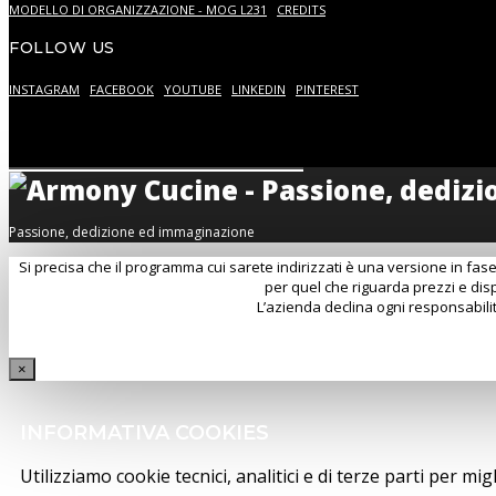
MODELLO DI ORGANIZZAZIONE - MOG L231
CREDITS
FOLLOW US
INSTAGRAM
FACEBOOK
YOUTUBE
LINKEDIN
PINTEREST
Passione, dedizione ed immaginazione
Si precisa che il programma cui sarete indirizzati è una versione in fase
per quel che riguarda prezzi e disp
L’azienda declina ogni responsabilit
×
INFORMATIVA COOKIES
Utilizziamo cookie tecnici, analitici e di terze parti per m