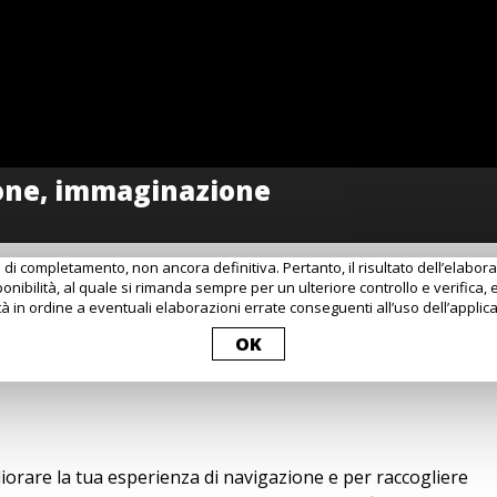
 di completamento, non ancora definitiva. Pertanto, il risultato dell’elabo
onibilità, al quale si rimanda sempre per un ulteriore controllo e verifica, 
à in ordine a eventuali elaborazioni errate conseguenti all’uso dell’applica
OK
igliorare la tua esperienza di navigazione e per raccogliere