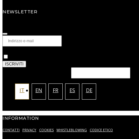
Tel. +39 0434 796311
NEWSLETTER
Iscriviti alla newsletter per scoprire in anteprima nuove collezioni, proge
Privacy
*
Autorizzo il trattamento dei miei dati personali come de
ISCRIVITI
This field should be left blank
IT
EN
FR
ES
DE
INFORMATION
CONTATTI
PRIVACY
COOKIES
WHISTLEBLOWING
CODICE ETICO