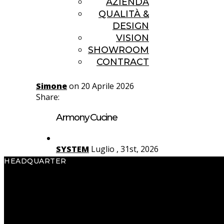
AZIENDA
QUALITÀ &
DESIGN
VISION
SHOWROOM
CONTRACT
Simone
on 20 Aprile 2026
Share:
Armony Cucine
SYSTEM
Luglio , 31st, 2026
HEADQUARTER
Yota
Luglio , 29th, 2026
Armony S.p.A.
Via Pradego, 32
Rho
Luglio , 27th, 2026
33070 Caneva (PN) Italy