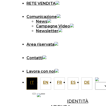
RETE VENDITA
Comunicazione
News
Campagne Video
Newsletter
Area riservata
Contatti
Lavora con noi
IT
EN
FR
ES
DE
Scegli
una
lingua
IDENTITÀ