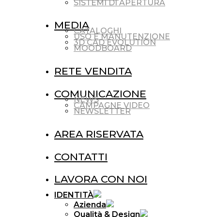
SISTEMI DI APERTURA
MEDIA
CATALOGHI
USO E MANUTENZIONE
3D CAD EVOLUTION
MOODBOARD
RETE VENDITA
COMUNICAZIONE
NEWS
CAMPAGNE VIDEO
NEWSLETTER
AREA RISERVATA
CONTATTI
LAVORA CON NOI
IDENTITÀ
Azienda
Qualità & Design