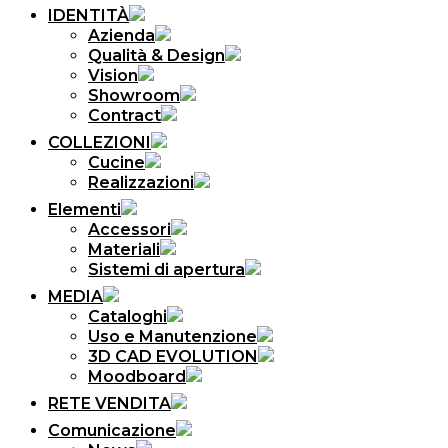
IDENTITÀ
Azienda
Qualità & Design
Vision
Showroom
Contract
COLLEZIONI
Cucine
Realizzazioni
Elementi
Accessori
Materiali
Sistemi di apertura
MEDIA
Cataloghi
Uso e Manutenzione
3D CAD EVOLUTION
Moodboard
RETE VENDITA
Comunicazione