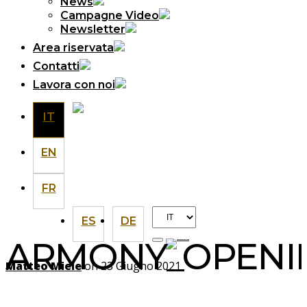
News
Campagne Video
Newsletter
Area riservata
Contatti
Lavora con noi
IT
EN
FR
Scegli
ES
DE
una
ARMONY_OPENIN
lingua
Matteo Miele
on 23 Giugno 2021