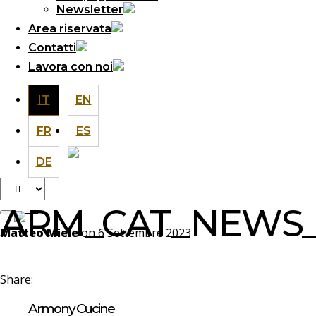
Newsletter
Area riservata
Contatti
Lavora con noi
IT
EN
FR
ES
DE
Scegli
una
ARM_CAT_NEWS_
lingua
Matteo Miele
on 6 Settembre 2023
Share:
Armony Cucine