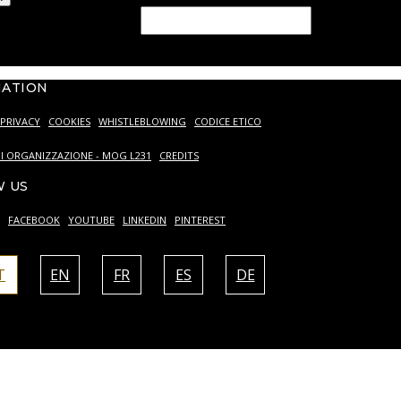
ld should be left blank
MATION
PRIVACY
COOKIES
WHISTLEBLOWING
CODICE ETICO
I ORGANIZZAZIONE - MOG L231
CREDITS
 US
FACEBOOK
YOUTUBE
LINKEDIN
PINTEREST
T
EN
FR
ES
DE