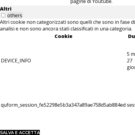
pagine di Youtube.
Altri
others
Altri cookie non categorizzati sono quelli che sono in fase di
analisi e non sono ancora stati classificati in una categoria.
Cookie
Du
5 m
DEVICE_INFO
27
gio
quform_session_fe52298e5b3a347a89ae758d5ab884ed
ses
SALVA E ACCETTA