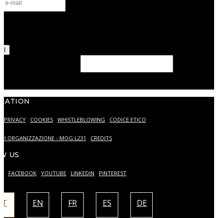
*
rizzo il trattamento dei miei dati personali come descritto ne
Privacy Policy.
TI
eld should be left blank
MATION
PRIVACY
COOKIES
WHISTLEBLOWING
CODICE ETICO
DI ORGANIZZAZIONE - MOG L231
CREDITS
W US
AM
FACEBOOK
YOUTUBE
LINKEDIN
PINTEREST
IT
EN
FR
ES
DE