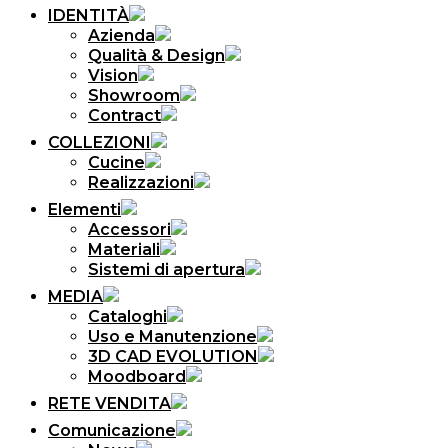
IDENTITÀ
Azienda
Qualità & Design
Vision
Showroom
Contract
COLLEZIONI
Cucine
Realizzazioni
Elementi
Accessori
Materiali
Sistemi di apertura
MEDIA
Cataloghi
Uso e Manutenzione
3D CAD EVOLUTION
Moodboard
RETE VENDITA
Comunicazione