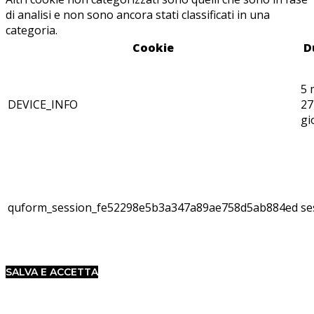
di analisi e non sono ancora stati classificati in una
categoria.
Cookie
D
5 
DEVICE_INFO
27
gi
quform_session_fe52298e5b3a347a89ae758d5ab884ed
se
SALVA E ACCETTA