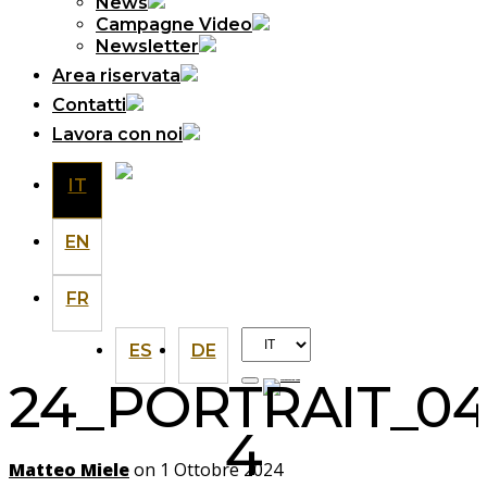
News
Campagne Video
Newsletter
Area riservata
Contatti
Lavora con noi
IT
EN
FR
Scegli
ES
DE
una
24_PORTRAIT_04
lingua
4
Matteo Miele
on 1 Ottobre 2024