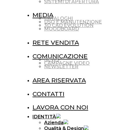
SISTEMI DI APERTURA
MEDIA
CATALOGHI
USO E MANUTENZIONE
3D CAD EVOLUTION
MOODBOARD
RETE VENDITA
COMUNICAZIONE
NEWS
CAMPAGNE VIDEO
NEWSLETTER
AREA RISERVATA
CONTATTI
LAVORA CON NOI
IDENTITÀ
Azienda
Qualità & Design