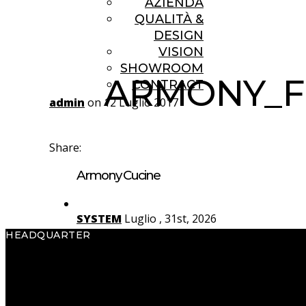
AZIENDA
QUALITÀ &
DESIGN
VISION
SHOWROOM
ARMONY_F
CONTRACT
admin
on 12 Luglio 2017
Share:
Armony Cucine
SYSTEM
Luglio , 31st, 2026
HEADQUARTER
Yota
Luglio , 29th, 2026
Armony S.p.A.
Via Pradego, 32
Rho
Luglio , 27th, 2026
33070 Caneva (PN) Italy