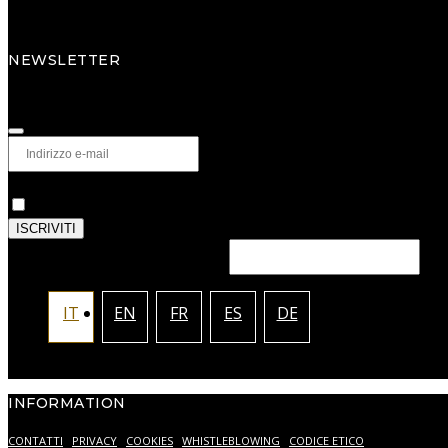
Tel. +39 0434 796311
NEWSLETTER
Iscriviti alla newsletter per scoprire in anteprima nuove collezioni, proge
Privacy
*
Autorizzo il trattamento dei miei dati personali come de
ISCRIVITI
This field should be left blank
IT
EN
FR
ES
DE
INFORMATION
CONTATTI
PRIVACY
COOKIES
WHISTLEBLOWING
CODICE ETICO