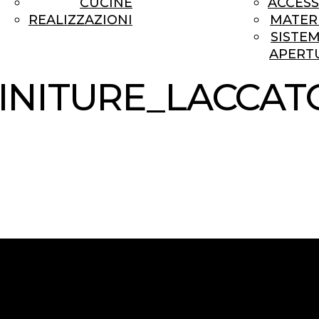
CUCINE
ACCESS
REALIZZAZIONI
MATERI
SISTEM
APERT
INITURE_LACCAT