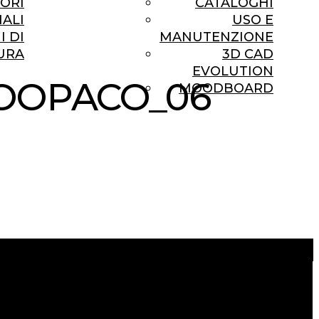
ORI
CATALOGHI
ALI
USO E
I DI
MANUTENZIONE
URA
3D CAD
EVOLUTION
OOPACO_06
MOODBOARD