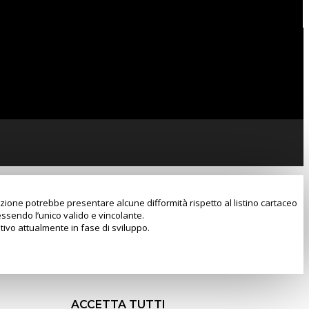
razione potrebbe presentare alcune difformità rispetto al listino cartaceo
essendo l’unico valido e vincolante.
tivo attualmente in fase di sviluppo.
ACCETTA TUTTI