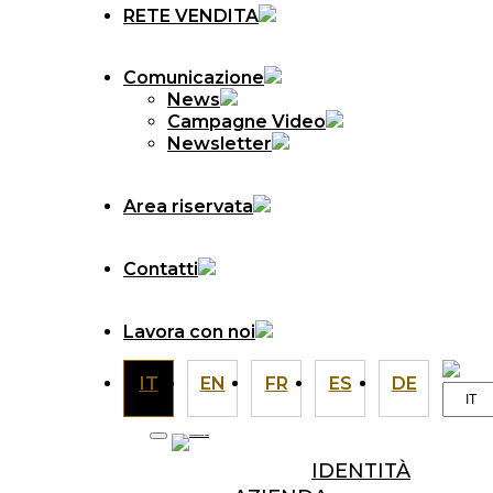
RETE VENDITA
Comunicazione
News
Campagne Video
Newsletter
Area riservata
Contatti
Lavora con noi
IT
EN
FR
ES
DE
Scegli
una
lingua
IDENTITÀ