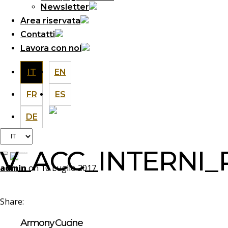
Newsletter
Area riservata
Contatti
Lavora con noi
IT
EN
FR
ES
DE
Scegli
una
V_ACC_INTERNI_
lingua
admin
on 10 Luglio 2017
Share:
Armony Cucine