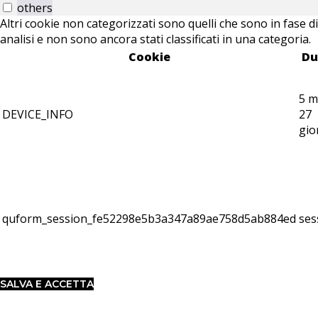
others
Altri cookie non categorizzati sono quelli che sono in fase di
analisi e non sono ancora stati classificati in una categoria.
Cookie
Du
5 m
DEVICE_INFO
27
gio
quform_session_fe52298e5b3a347a89ae758d5ab884ed
ses
SALVA E ACCETTA