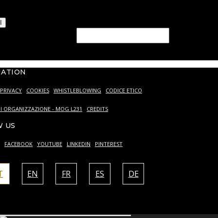
izzo il trattamento dei miei dati personali come descritto
stra
Privacy Policy.
I
ld should be left blank
MATION
PRIVACY
COOKIES
WHISTLEBLOWING
CODICE ETICO
I ORGANIZZAZIONE - MOG L231
CREDITS
 US
FACEBOOK
YOUTUBE
LINKEDIN
PINTEREST
T
EN
FR
ES
DE